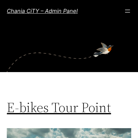
Μετάβαση
Chania CiTY – Admin Panel
στο
περιεχόμενο
E-bikes Tour Point